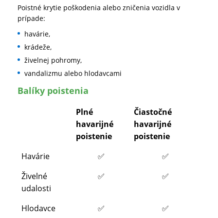
Poistné krytie poškodenia alebo zničenia vozidla v
prípade:
havárie,
krádeže,
živelnej pohromy,
vandalizmu alebo hlodavcami
Balíky poistenia
Plné
Čiastočné
havarijné
havarijné
poistenie
poistenie
Havárie
✅
✅
Živelné
✅
✅
udalosti
Hlodavce
✅
✅