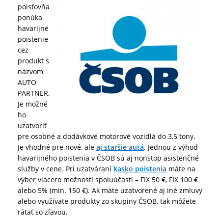
poisťovňa
ponúka
havarijné
poistenie
cez
produkt s
názvom
AUTO
PARTNER.
Je možné
ho
uzatvoriť
pre osobné a dodávkové motorové vozidlá do 3,5 tony.
Je vhodné pre nové, ale
aj staršie autá
. Jednou z výhod
havarijného poistenia v ČSOB sú aj nonstop asistenčné
služby v cene. Pri uzatváraní
kasko poistenia
máte na
výber viacero možností spoluúčastí – FIX 50 €, FIX 100 €
alebo 5% (min. 150 €). Ak máte uzatvorené aj iné zmluvy
alebo využívate produkty zo skupiny ČSOB, tak môžete
rátať so zľavou.