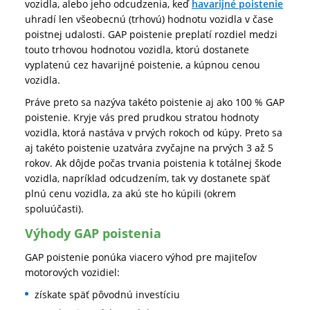
vozidla, alebo jeho odcudzenia, keď
havarijné poistenie
uhradí len všeobecnú (trhovú) hodnotu vozidla v čase
poistnej udalosti. GAP poistenie preplatí rozdiel medzi
touto trhovou hodnotou vozidla, ktorú dostanete
vyplatenú cez havarijné poistenie, a kúpnou cenou
vozidla.
Práve preto sa nazýva takéto poistenie aj ako 100 % GAP
poistenie. Kryje vás pred prudkou stratou hodnoty
vozidla, ktorá nastáva v prvých rokoch od kúpy. Preto sa
aj takéto poistenie uzatvára zvyčajne na prvých 3 až 5
rokov. Ak dôjde počas trvania poistenia k totálnej škode
vozidla, napríklad odcudzením, tak vy dostanete späť
plnú cenu vozidla, za akú ste ho kúpili (okrem
spoluúčasti).
Výhody GAP poistenia
GAP poistenie ponúka viacero výhod pre majiteľov
motorových vozidiel:
získate späť pôvodnú investíciu