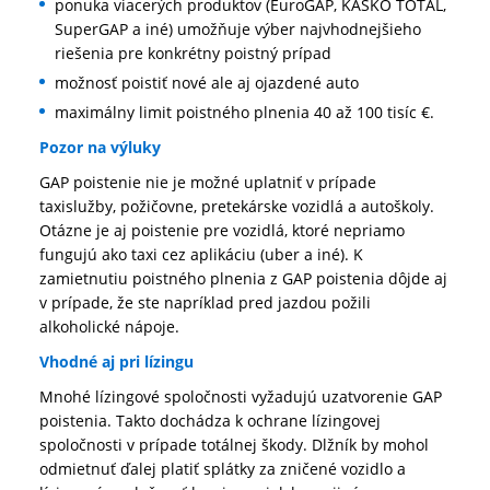
ponuka viacerých produktov (EuroGAP, KASKO TOTAL,
SuperGAP a iné) umožňuje výber najvhodnejšieho
riešenia pre konkrétny poistný prípad
možnosť poistiť nové ale aj ojazdené auto
maximálny limit poistného plnenia 40 až 100 tisíc €.
Pozor na výluky
GAP poistenie nie je možné uplatniť v prípade
taxislužby, požičovne, pretekárske vozidlá a autoškoly.
Otázne je aj poistenie pre vozidlá, ktoré nepriamo
fungujú ako taxi cez aplikáciu (uber a iné). K
zamietnutiu poistného plnenia z GAP poistenia dôjde aj
v prípade, že ste napríklad pred jazdou požili
alkoholické nápoje.
Vhodné aj pri lízingu
Mnohé lízingové spoločnosti vyžadujú uzatvorenie GAP
poistenia. Takto dochádza k ochrane lízingovej
spoločnosti v prípade totálnej škody. Dlžník by mohol
odmietnuť ďalej platiť splátky za zničené vozidlo a