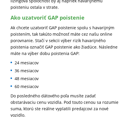
lízingová spoločnosť by aj napriek havarijnému
poisteniu ostala v strate.
Ako uzatvoriť GAP poistenie
Ak chcete uzatvoriť GAP poistenie spolu s havarijným
poistením, tak takúto možnosť máte cez našu online
porovnanie. Stačí v sekcii výber rizík havarijného
poistenia označiť GAP poistenie ako žiadúce. Následne
máte na výber dobu poistenia GAP:
24 mesiacov
36 mesiacov
48 mesiacov
60 mesiacov
Do posledného dátového poľa musíte zadať
obstarávaciu cenu vozidla. Pod touto cenou sa rozumie
suma, ktorú ste reálne vyplatili predajcovi za nové
vozidlo.