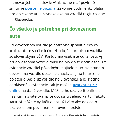
menovaných prípadov je však nutné mať povinné
zmluvné
poistenie vozidla
. Zákonné podmienky platia
pre dovezené auta rovnako ako na vozidlá registrované
na Slovensku.
Čo všetko je potrebné pri dovezenom
aute
Pri dovezenom vozidle je potrebné spraviť niekoľko
krokov, ktoré sa čiastočne zhodujú s prepisom vozidla
so slovenskými EČV. Postup má však isté odlišnosti. Aj
pri dovezenom vozidle musí najprv dôjsť k odhláseniu z
evidencie vozidiel pôvodným majiteľom. Pri samotnom
dovoze má vozidlo dočasné značky a aj na to určené
poistenie. Ak je už vozidlo na Slovensku, a je riadne
odhlásené z evidencie, tak je možné
uzatvoriť PZP
online
na dané vozidlo. Môžete ho uzatvoriť online u
nás, čím získate okamžite dočasnú zelenú kartu. Takúto
kartu si môžete vytlačiť a poslúži vám ako doklad o
uzatvorenom povinnom zmluvnom poistení.
A to aj pri jazde zo zahraničia, vo všetkých krajinách,