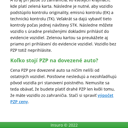
kde platí zelená karta. Následne je nutné, aby vozidlo
podstúpilo kontrolu originality, emisnú kontrolu (EK) a
technickú kontrolu (TK). Veľakrát sa dajú vybaviť tieto
kontroly počas jednej návštevy STK. Následne môžete
vozidlo s úradne preloženými dokladmi prihlásiť do
evidencie vozidiel. Zelenou kartou sa preukážete aj
priamo pri prihlásení do evidencie vozidiel. Vozidlo bez
PZP totiž neprihlásite.
Koľko stojí PZP na dovezené auto?
Cena PZP pre dovezené auto sa ničím nelíši od
ostatných vozidiel. Poisťovne nesledujú a nezohľadňujú
pôvod vozidla pri stanovení poistného. Nemusíte sa
teda obávať, že budete platiť drahé PZP len kvôli tomu,
že máte vozidlo zo zahraničia. Stačí si spraviť
výpočet
PZP ceny
.
Insuro © 2022