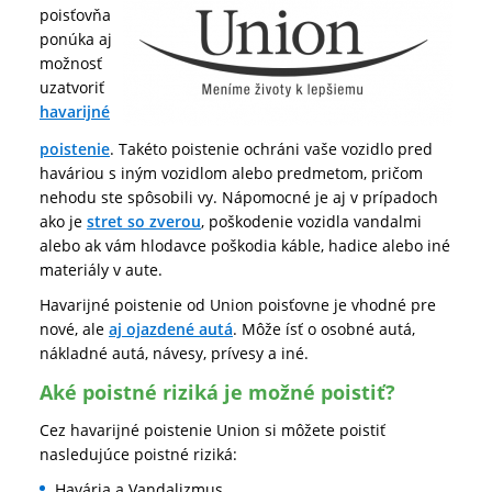
poisťovňa
ponúka aj
možnosť
uzatvoriť
havarijné
poistenie
. Takéto poistenie ochráni vaše vozidlo pred
haváriou s iným vozidlom alebo predmetom, pričom
nehodu ste spôsobili vy. Nápomocné je aj v prípadoch
ako je
stret so zverou
, poškodenie vozidla vandalmi
alebo ak vám hlodavce poškodia káble, hadice alebo iné
materiály v aute.
Havarijné poistenie od Union poisťovne je vhodné pre
nové, ale
aj ojazdené autá
. Môže ísť o osobné autá,
nákladné autá, návesy, prívesy a iné.
Aké poistné riziká je možné poistiť?
Cez havarijné poistenie Union si môžete poistiť
nasledujúce poistné riziká:
Havária a Vandalizmus,