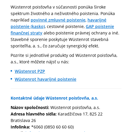
Wüstenrot poisťovňa v súčasnosti ponúka široke
spektrum životného a neživotného poistenia. Ponúka
napríklad
povinné zmluvné poistenie
,
havarijné
poistenie (kasko)
, cestovné poistenie,
GAP poistenie
finančnej straty
alebo poistenie právnej ochrany a iné.
Stavebné sporenie poskytuje Wüstenrot stavebná
sporiteľňa, a. s., čo zaručuje synergický efekt.
Pozrite si jednotlivé produkty od Wüstenrot poisťovňa,
a.s., ktoré môžete nájsť u nás:
Wüstenrot PZP
Wüstenrot havarijné poistenie
Kontaktné údaje Wüstenrot poisťovňa, a.s.
Názov spoločnosti:
Wüstenrot poisťovňa, a.s.
Adresa hlavného sídla:
Karadžičova 17, 825 22
Bratislava 26
Infolinka:
*6060 (0850 60 60 60)