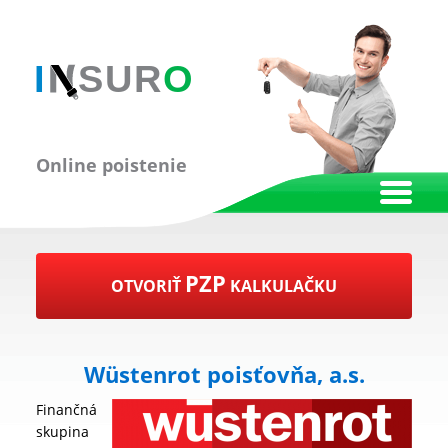
Online poistenie
PZP
OTVORIŤ
KALKULAČKU
Wüstenrot poisťovňa, a.s.
Finančná
skupina