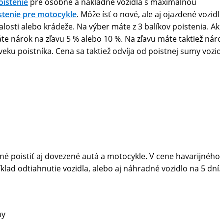
oistenie
pre osobné a nákladné vozidlá s maximálnou
stenie pre motocykle
. Môže ísť o nové, ale aj ojazdené vozidl
alosti alebo krádeže. Na výber máte z 3 balíkov poistenia. Ak
e nárok na zľavu 5 % alebo 10 %. Na zľavu máte taktiež nár
veku poistníka. Cena sa taktiež odvíja od poistnej sumy vozid
né poistiť aj dovezené autá a motocykle. V cene havarijného
klad odtiahnutie vozidla, alebo aj náhradné vozidlo na 5 dní
ny