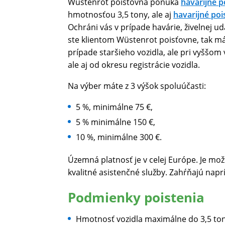
Wüstenrot poisťovňa ponúka
havarijné p
hmotnosťou 3,5 tony, ale aj
havarijné poi
Ochráni vás v prípade havárie, živelnej ud
ste klientom Wüstenrot poisťovne, tak mát
prípade staršieho vozidla, ale pri vyššom 
ale aj od okresu registrácie vozidla.
Na výber máte z 3 výšok spoluúčasti:
5 %, minimálne 75 €,
5 % minimálne 150 €,
10 %, minimálne 300 €.
Územná platnosť je v celej Európe. Je mož
kvalitné asistenčné služby. Zahŕňajú naprí
Podmienky poistenia
Hmotnosť vozidla maximálne do 3,5 to