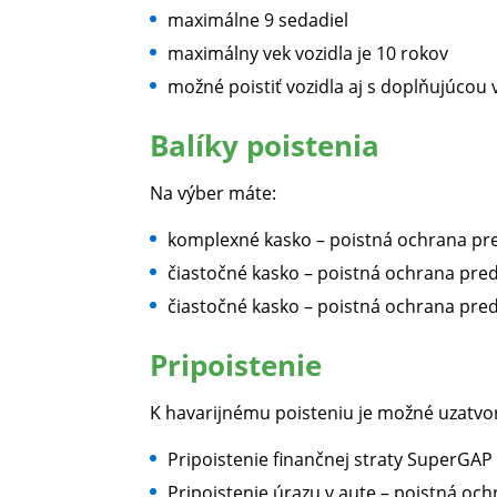
maximálne 9 sedadiel
maximálny vek vozidla je 10 rokov
možné poistiť vozidla aj s doplňujúcou
Balíky poistenia
Na výber máte:
komplexné kasko – poistná ochrana pre
čiastočné kasko – poistná ochrana pred
čiastočné kasko – poistná ochrana pre
Pripoistenie
K havarijnému poisteniu je možné uzatvori
Pripoistenie finančnej straty SuperGAP
Pripoistenie úrazu v aute – poistná och