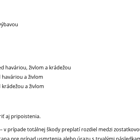
 výbavou
d haváriou, živlom a krádežou
 haváriou a živlom
d krádežou a živlom
ť aj pripoistenia.
 – v prípade totálnej škody preplatí rozdiel medzi zostatk
rana pre prípad usmrtenia alebo úrazu s trvalými následkami