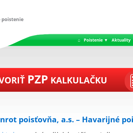
 poistenie
⌂
Poistenie ▼
Aktuality
PZP
VORIŤ
KALKULAČKU
rot poisťovňa, a.s. – Havarijné po