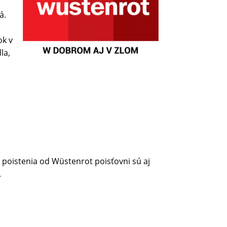
á.
ok v
la,
 poistenia od Wüstenrot poisťovni sú aj
.