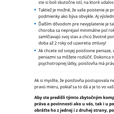
ste si boli skutočne istí, na ktoré udalo
Taktiež je možné, že vaše poistenie je p
podmienky ako býva obvykle. Aj výsledn
Ďalším dôvodom pre nevyplatenie je t
choroba sa neprejaví minimálne pol rok
zamlčiavajú svoj stav a chcú životné poi
doba až 2 roky od uzavretia zmluvy!
Ak chcete od svojej poisťovne peniaze, 
peniazmi sa môžete rozlúčiť. Dokonca 
psychotropnej látky, poisťovňa má prá
Ak si myslíte, že poisťovňa postupovala n
pravú mieru, pokiaľ sa to dá a je to vo va
Aby ste predišli týmto zbytočným komp
práva a povinnosti ako u vás, tak i u 
obráťte ho z jednej i z druhej strany, 