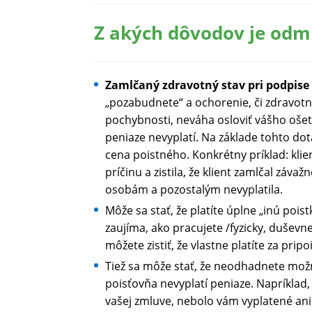
Z akých dôvodov je odmie
Zamlčaný zdravotný stav pri podpise
„pozabudnete“ a ochorenie, či zdravotné
pochybnosti, neváha osloviť vášho ošet
peniaze nevyplatí. Na základe tohto dota
cena poistného. Konkrétny príklad: klien
príčinu a zistila, že klient zamlčal zá
osobám a pozostalým nevyplatila.
Môže sa stať, že platíte úplne „inú pois
zaujíma, ako pracujete /fyzicky, duševn
môžete zistiť, že vlastne platíte za pri
Tiež sa môže stať, že neodhadnete možno
poisťovňa nevyplatí peniaze. Napríklad,
vašej zmluve, nebolo vám vyplatené ani