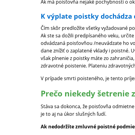
Ak má poisťovňa nejaké pochybnosti o ok
K výplate poistky dochádza
Čím skôr predložíte všetky vyžadované po
Ak ste sa dožili predpísaného veku, určite
odvádzaná poisťovňou /neuvádzate ho vo 
dane znížiť o zaplatené vklady i poistné.
však plnenie z poistky máte zo zahraničia
zdravotné poistenie. Plateniu zdravotnýc
V prípade smrti poisteného, je tento pr
Prečo niekedy šetrenie z
Stáva sa dokonca, že poisťovňa odmietne 
je to aj na úkor slušných ľudí.
Ak nedodržíte zmluvné poistné podmie