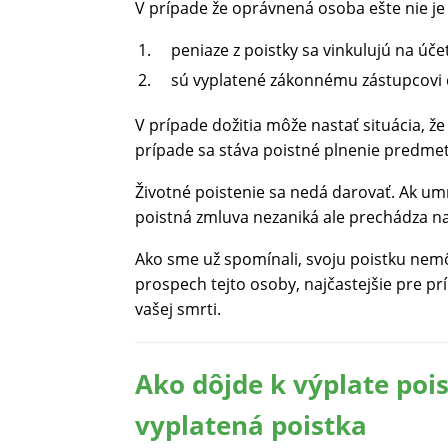
V prípade že oprávnená osoba ešte nie je p
peniaze z poistky sa vinkulujú na účet
sú vyplatené zákonnému zástupcovi 
V prípade dožitia môže nastať situácia, ž
prípade sa stáva poistné plnenie predm
Životné poistenie sa nedá darovať. Ak umri
poistná zmluva nezaniká ale prechádza n
Ako sme už spomínali, svoju poistku nemô
prospech tejto osoby, najčastejšie pre p
vašej smrti.
Ako dôjde k výplate poi
vyplatená poistka