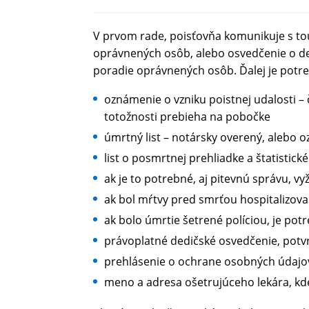
V prvom rade, poisťovňa komunikuje s to
oprávnených osôb, alebo osvedčenie o de
poradie oprávnených osôb. Ďalej je potr
oznámenie o vzniku poistnej udalosti – 
totožnosti prebieha na pobočke
úmrtný list – notársky overený, alebo 
list o posmrtnej prehliadke a štatistick
ak je to potrebné, aj pitevnú správu, v
ak bol mŕtvy pred smrťou hospitalizova
ak bolo úmrtie šetrené políciou, je po
právoplatné dedičské osvedčenie, pot
prehlásenie o ochrane osobných údajov
meno a adresa ošetrujúceho lekára, k