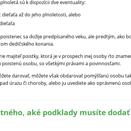
lnoletá sú k dispozícii dve eventuality:
 dieťaťa až do jeho plnoletosti, alebo
dieťaťa
e poistenec sa dožije predpísaného veku, ale predtým, ako bo
etom dedičského konania.
e majiteľ poistky, ktorá je v prospech inej osoby /to znamen
a poistenú osobu, so všetkými právami a povinnosťami.
žete darovať, môžete však obdarovať pomýšľanú osobu tak, že
rípad úrazu či choroby, alebo ju uvediete ako oprávnenú oso
stného, aké podklady musíte dodať