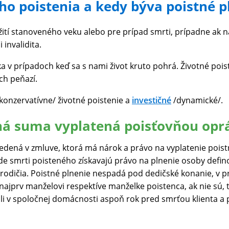
ho poistenia a kedy býva poistné 
ožití stanoveného veku alebo pre prípad smrti, prípadne ak
 invalidita.
tka v prípadoch keď sa s nami život kruto pohrá. Životné pois
ch peňazí.
konzervatívne/ životné poistenie a
investičné
/dynamické/.
tná suma vyplatená poisťovňou opr
edená v zmluve, ktorá má nárok a právo na vyplatenie poistn
ípade smrti poisteného získavajú právo na plnenie osoby def
, rodičia. Poistné plnenie nespadá pod dedičské konanie, v 
najprv manželovi respektíve manželke poistenca, ak nie sú, t
žili v spoločnej domácnosti aspoň rok pred smrťou klienta a p