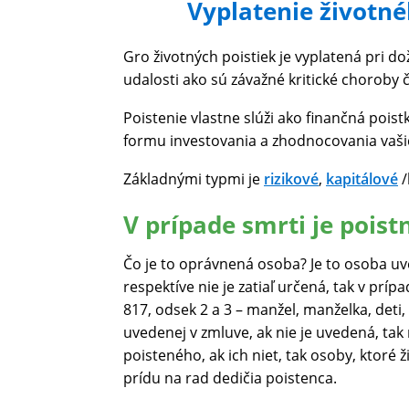
Vyplatenie životné
Gro životných poistiek je vyplatená pri d
udalosti ako sú závažné kritické choroby či
Poistenie vlastne slúži ako finančná pois
formu investovania a zhodnocovania vaši
Základnými typmi je
rizikové
,
kapitálové
/
V prípade smrti je pois
Čo je to oprávnená osoba? Je to osoba uv
respektíve nie je zatiaľ určená, tak v pr
817, odsek 2 a 3 – manžel, manželka, deti
uvedenej v zmluve, ak nie je uvedená, tak 
poisteného, ak ich niet, tak osoby, ktoré 
prídu na rad dedičia poistenca.