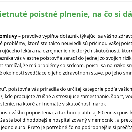
tnuté poistné plnenie, na čo si dá
 zmluvy
– pravdivo vyplňte dotazník týkajúci sa vášho zdrav
 problémy, ktoré ste takto neuviedli sú príčinou vašej poist
rujúceho lekára na ozrejmenie niektorých skutočností, ktor
zníka vás vlastne poisťovňa zaradí do jednej zo svojich rizi
t zamlčal, že má problémy so srdcom, poistil sa na riziko smrt
važné okolnosti svedčiace o jeho zdravotnom stave, po jeho s
tku“, poisťovňa vás priradila do určitej kategórie podľa vaši
e/, kde pracujete /rušné a stresujúce zamestnanie, šport, v
poistenie, na ktoré ani nemáte v skutočnosti nárok
sti vášho pripoistenia, a tak hoci platíte aj 60 eur za pois
 že ste bol dlhodobejšie hospitalizovaný v nemocnici, a pre
 jedno euro. Preto je potrebné čo najpodrobnejšie si prečí