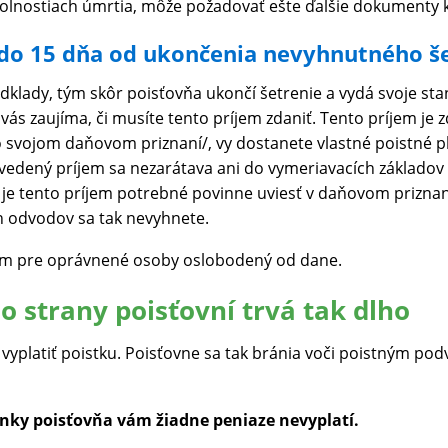
olnostiach úmrtia, môže požadovať ešte ďalšie dokumenty k
 do 15 dňa od ukončenia nevyhnutného še
dklady, tým skôr poisťovňa ukončí šetrenie a vydá svoje sta
 vás zaujíma, či musíte tento príjem zdaniť. Tento príjem je
svojom daňovom priznaní/, vy dostanete vlastné poistné pln
 Uvedený príjem sa nezarátava ani do vymeriavacích základov 
, je tento príjem potrebné povinne uviesť v daňovom priznan
h odvodov sa tak nevyhnete.
íjem pre oprávnené osoby oslobodený od dane.
o strany poisťovní trvá tak dlho
vyplatiť poistku. Poisťovne sa tak bránia voči poistným po
nky poisťovňa vám žiadne peniaze nevyplatí.