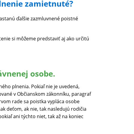
plnenie zamietnuté?
 nastanú ďalšie zazmluvnené poistné
tenie si môžeme predstaviť aj ako určitú
ávnenej osobe.
ého plnenia. Pokiaľ nie je uvedená,
inované v Občianskom zákonníku, paragraf
prvom rade sa poistka vypláca osobe
ak deťom, ak nie, tak nasledujú rodičia
okiaľ ani týchto niet, tak až na koniec