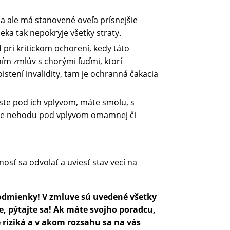
šia ale má stanovené oveľa prísnejšie
ka tak nepokryje všetky straty.
d pri kritickom ochorení, kedy táto
ím zmlúv s chorými ľuďmi, ktorí
istení invalidity, tam je ochranná čakacia
a ste pod ich vplyvom, máte smolu, s
bíte nehodu pod vplyvom omamnej či
osť sa odvolať a uviesť stav vecí na
podmienky! V zmluve sú uvedené všetky
e, pýtajte sa! Ak máte svojho poradcu,
é riziká a v akom rozsahu sa na vás