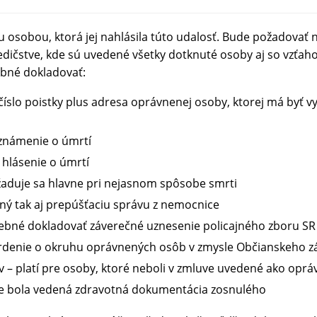
u osobou, ktorá jej nahlásila túto udalosť. Bude požadovať
dičstve, kde sú uvedené všetky dotknuté osoby aj so vzťah
ebné dokladovať:
číslo poistky plus adresa oprávnenej osoby, ktorej má byť v
oznámenie o úmrtí
é hlásenie o úmrtí
yžaduje sa hlavne pri nejasnom spôsobe smrti
ný tak aj prepúšťaciu správu z nemocnice
trebné dokladovať záverečné uznesenie policajného zboru SR
vrdenie o okruhu oprávnených osôb v zmysle Občianskeho z
 – platí pre osoby, ktoré neboli v zmluve uvedené ako opr
de bola vedená zdravotná dokumentácia zosnulého