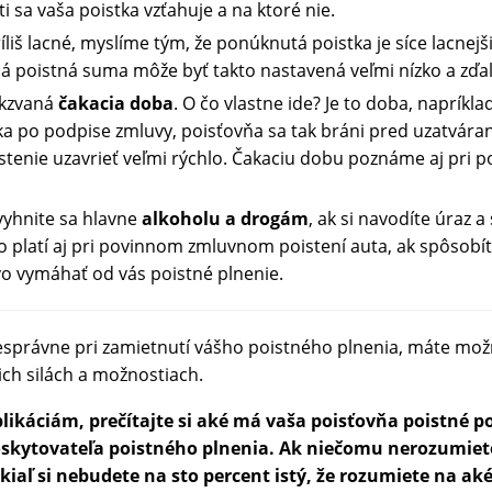
sti sa vaša poistka vzťahuje a na ktoré nie.
ríliš lacné, myslíme tým, že ponúknutá poistka je síce lacnej
á poistná suma môže byť takto nastavená veľmi nízko a zďale
akzvaná
čakacia doba
. O čo vlastne ide? Je to doba, napríkla
a po podpise zmluvy, poisťovňa sa tak bráni pred uzatváran
stenie uzavrieť veľmi rýchlo. Čakaciu dobu poznáme aj pri po
vyhnite sa hlavne
alkoholu a drogám
, ak si navodíte úraz 
to platí aj pri povinnom zmluvnom poistení auta, ak spôso
vo vymáhať od vás poistné plnenie.
esprávne pri zamietnutí vášho poistného plnenia, máte možn
šich silách a možnostiach.
likáciám, prečítajte si aké má vaša poisťovňa poistné 
poskytovateľa poistného plnenia. Ak niečomu nerozumiet
pokiaľ si nebudete na sto percent istý, že rozumiete na ak