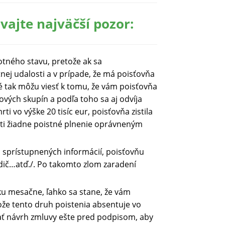
vajte najväčší pozor:
otného stavu, pretože ak sa
nej udalosti a v prípade, že má poisťovňa
é tak môžu viesť k tomu, že vám poisťovňa
kových skupín a podľa toho sa aj odvíja
i vo výške 20 tisíc eur, poisťovňa zistila
mrti žiadne poistné plnenie oprávneným
ch sprístupnených informácií, poisťovňu
odič…atď./. Po takomto zlom zaradení
tku mesačne, ľahko sa stane, že vám
tože tento druh poistenia absentuje vo
tať návrh zmluvy ešte pred podpisom, aby