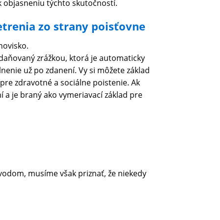
 objasneniu týchto skutočností.
trenia zo strany poisťovne
novisko.
 zdaňovaný zrážkou, ktorá je automaticky
enie už po zdanení. Vy si môžete základ
pre zdravotné a sociálne poistenie. Ak
í a je braný ako vymeriavací základ pre
dvodom, musíme však priznať, že niekedy