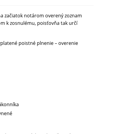
 na začiatok notárom overený zoznam
om k zosnulému, poisťovňa tak určí
yplatené poistné plnenie – overenie
ákonníka
ávnené