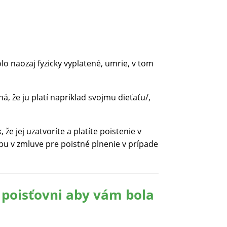
lo naozaj fyzicky vyplatené, umrie, v tom
á, že ju platí napríklad svojmu dieťaťu/,
 jej uzatvoríte a platíte poistenie v
bu v zmluve pre poistné plnenie v prípade
 poisťovni aby vám bola