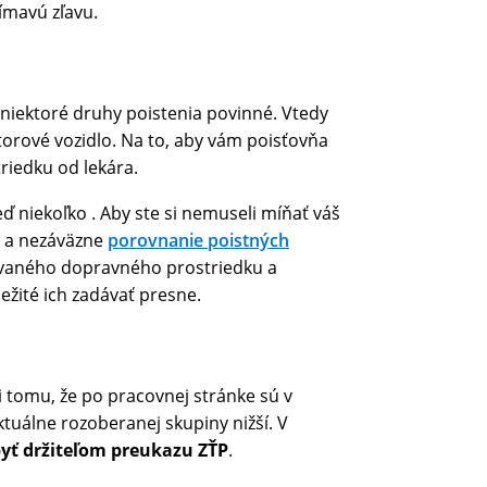
jímavú zľavu.
 niektoré druhy poistenia povinné. Vtedy
otorové vozidlo. Na to, aby vám poisťovňa
riedku od lekára.
eď niekoľko . Aby ste si nemuseli míňať váš
o a nezáväzne
porovnanie poistných
vaného dopravného prostriedku a
ležité ich zadávať presne.
li tomu, že po pracovnej stránke sú v
tuálne rozoberanej skupiny nižší. V
byť držiteľom preukazu ZŤP
.