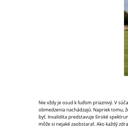
Nie vždy je osud k ľuďom priaznivý. V súč
obmedzenia nachádzajú. Napriek tomu, ž
byť. Invalidita predstavuje široké spekt
môže si nejaké zaobstarať. Ako každý zdra