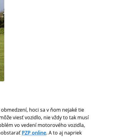
z obmedzení, hoci sa v ňom nejaké tie
môže viesť vozidlo, nie vždy to tak musí
roblém vo vedení motorového vozidla,
zaobstarať
PZP online
. A to aj napriek