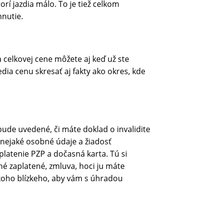
rí jazdia málo. To je tiež celkom
mnutie.
na celkovej cene môžete aj keď už ste
ia cenu skresať aj fakty ako okres, kde
ude uvedené, či máte doklad o invalidite
e nejaké osobné údaje a žiadosť
platenie PZP a dočasná karta. Tú si
tné zaplatené, zmluva, hoci ju máte
iekoho blízkeho, aby vám s úhradou