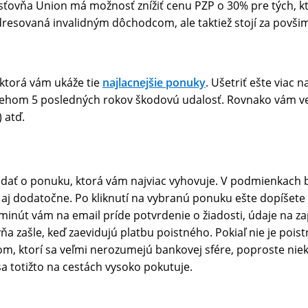
isťovňa Union má možnosť znížiť cenu PZP o 30% pre tých, kto
adresovaná invalidným dôchodcom, ale taktiež stojí za povši
 ktorá vám ukáže tie
najlacnejšie ponuky
. Ušetriť ešte viac 
behom 5 posledných rokov škodovú udalosť. Rovnako vám ved
 atď.
adať o ponuku, ktorá vám najviac vyhovuje. V podmienkach b
iť aj dodatočne. Po kliknutí na vybranú ponuku ešte dopíšet
inút vám na email príde potvrdenie o žiadosti, údaje na za
ňa zašle, keď zaevidujú platbu poistného. Pokiaľ nie je pois
alidom, ktorí sa veľmi nerozumejú bankovej sfére, poproste n
a totižto na cestách vysoko pokutuje.