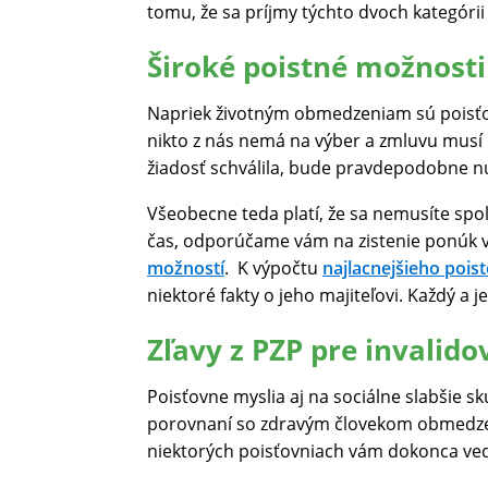
tomu, že sa príjmy týchto dvoch kategórii 
Široké poistné možnosti
Napriek životným obmedzeniam sú poisťovn
nikto z nás nemá na výber a zmluvu musí u
žiadosť schválila, bude pravdepodobne n
Všeobecne teda platí, že sa nemusíte spoli
čas, odporúčame vám na zistenie ponúk vy
možností
. K výpočtu
najlacnejšieho poist
niektoré fakty o jeho majiteľovi. Každý a 
Zľavy z PZP pre invalido
Poisťovne myslia aj na sociálne slabšie sk
porovnaní so zdravým človekom obmedzení.
niektorých poisťovniach vám dokonca ved