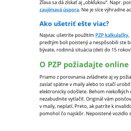
Zľava sa dá získať aj „obkľukou“. Napr. po
zaujímavá úspora
. Nie je síce výhradne 
Ako ušetriť ešte viac?
Najviac ušetríte použitím
PZP kalkulačky
,
predtým boli poistený a nespôsobili ste 
bývate, rodinná situácia (deti do 15 rokov)
O PZP požiadajte online
Priamo z porovnania zvládnete aj vy poži
zaslať spätne v maily alebo to stačí urob
elektronicky odošlete. Behom niekoľkých m
nezabudnite vytlačiť. Originál vám poisťov
v maily, neplatí. Preto, ak patríte k inv
pomohol čo najskôr. Nepoistené vozidlo s