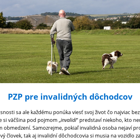
PZP pre invalidných dôchodcov
asnosti sa ale každému ponúka viesť svoj život čo najviac be
e si väčšina pod pojmom „
invalidi
“ predstaví niekoho, kto ne
rum obmedzení. Samozrejme, pokiaľ invalidná osoba nejaví p
vý človek, tak aj invalidní dôchodcovia si musia na vozidlo 