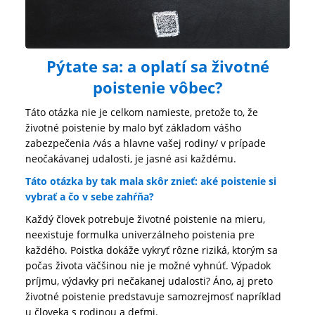
Pýtate sa: a oplatí sa životné
poistenie vôbec?
Táto otázka nie je celkom namieste, pretože to, že
životné poistenie by malo byť základom vášho
zabezpečenia /vás a hlavne vašej rodiny/ v prípade
neočakávanej udalosti, je jasné asi každému.
Táto otázka by tak mala skôr znieť: aké poistenie si
vybrať a čo v sebe zahŕňa?
Každý človek potrebuje životné poistenie na mieru,
neexistuje formulka univerzálneho poistenia pre
každého. Poistka dokáže vykryť rôzne riziká, ktorým sa
počas života väčšinou nie je možné vyhnúť. Výpadok
príjmu, výdavky pri nečakanej udalosti? Áno, aj preto
životné poistenie predstavuje samozrejmosť napríklad
u človeka s rodinou a deťmi.