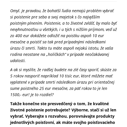
Omyl. Je pravdou, že bohatší ľudia nemajú problém vybrať
si poistenie pre seba a svoj majetok s čo najvyšším
poistným plnením. Poistenie, a to životné zvlášť, by malo byť
nevyhnutnosťou u všetkých, i u tých s nižším príjmom, veď už
zo 400 eur dokážete odložiť na poistku aspoň 10 eur
mesačne a poistiť sa tak pred prípadnými následkami
úrazu či smrti. Takto tu máte aspoň nejakú istotu, že vaša
rodina neostane na „holičkách“ v prípade neočakávanej
udalosti.
A ak si myslíte, že radšej budete na zlé časy sporiť, skúste za
5 rokov nasporiť napríklad 10 tisíc eur, ktoré môžete mať
vyplatené v prípade smrti následkom úrazu pri orientačnej
sume poistného 25 eur mesačne, za päť rokov to je len
1500,- eur! Je to rozdiel?
Takže konečne ste presvedčený o tom, že kvalitné
životné poistenie potrebujete? Výborne, stačí si už len
vybrať. Vyberajte s rozvahou, porovnávajte produkty
jednotlivých poisťovní, ak máte svojho poisťovacieho