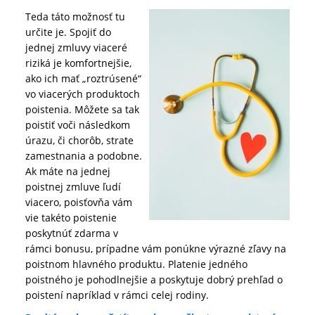
Teda táto možnosť tu
určite je. Spojiť do
jednej zmluvy viaceré
riziká je komfortnejšie,
ako ich mať „roztrúsené“
vo viacerých produktoch
poistenia. Môžete sa tak
poistiť voči následkom
úrazu, či chorôb, strate
zamestnania a podobne.
Ak máte na jednej
poistnej zmluve ľudí
viacero, poisťovňa vám
vie takéto poistenie
poskytnúť zdarma v
rámci bonusu, prípadne vám ponúkne výrazné zľavy na
poistnom hlavného produktu. Platenie jedného
poistného je pohodlnejšie a poskytuje dobrý prehľad o
poistení napríklad v rámci celej rodiny.