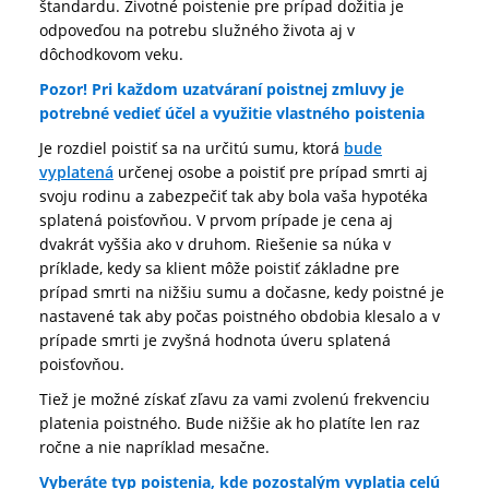
štandardu. Životné poistenie pre prípad dožitia je
odpoveďou na potrebu služného života aj v
dôchodkovom veku.
Pozor! Pri každom uzatváraní poistnej zmluvy je
potrebné vedieť účel a využitie vlastného poistenia
Je rozdiel poistiť sa na určitú sumu, ktorá
bude
vyplatená
určenej osobe a poistiť pre prípad smrti aj
svoju rodinu a zabezpečiť tak aby bola vaša hypotéka
splatená poisťovňou. V prvom prípade je cena aj
dvakrát vyššia ako v druhom. Riešenie sa núka v
príklade, kedy sa klient môže poistiť základne pre
prípad smrti na nižšiu sumu a dočasne, kedy poistné je
nastavené tak aby počas poistného obdobia klesalo a v
prípade smrti je zvyšná hodnota úveru splatená
poisťovňou.
Tiež je možné získať zľavu za vami zvolenú frekvenciu
platenia poistného. Bude nižšie ak ho platíte len raz
ročne a nie napríklad mesačne.
Vyberáte typ poistenia, kde pozostalým vyplatia celú