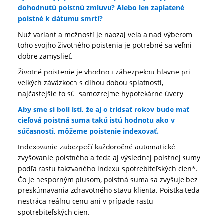
dohodnutú poistnú zmluvu? Alebo len zaplatené
poistné k dátumu smrti?
Nuž variant a možností je naozaj veľa a nad výberom
toho svojho životného poistenia je potrebné sa veľmi
dobre zamyslieť.
Životné poistenie je vhodnou zábezpekou hlavne pri
veľkých záväzkoch s dlhou dobou splatnosti,
najčastejšie to sú samozrejme hypotekárne úvery.
Aby sme si boli istí, že aj o tridsať rokov bude mať
cieľová poistná suma takú istú hodnotu ako v
súčasnosti, môžeme poistenie indexovať.
Indexovanie zabezpečí každoročné automatické
zvyšovanie poistného a teda aj výslednej poistnej sumy
podľa rastu takzvaného indexu spotrebiteľských cien*.
Čo je nesporným plusom, poistná suma sa zvyšuje bez
preskúmavania zdravotného stavu klienta. Poistka teda
nestráca reálnu cenu ani v prípade rastu
spotrebiteľských cien.