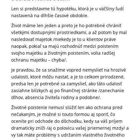
Len si predstavme tú hypotéku, ktorá je u väčšiny ľudí
nastavená na dlhšie časové obdobie.
Život máme len jeden a preto je ho potrebné chrániť
všetkými dostupnými prostriedkami, a až potom by mal
nasledovať majetok /niekedy je to u klientov práve
naopak, pokiaľ sa majú rozhodnúť medzi poistením
svojho majetku a životným poistením, volia radšej
ochranu majetku – chyba/.
Je pravdou, že sa snažíme vopred nemyslieť na hrozivé
udalosti, ktoré môžu nastať, a je to celkom prirodzené,
predsa len je potrebné sa zamyslieť, ako táto udalosť
zasiahne blízkych aj po finančnej stránke /zanechanie
dlhov, absencia živiteľa rodiny a podobne/.
Životné poistenie nemusí slúžiť len ako ochrana pred
nečakaným, je možné si touto formou aj sporiť, čo
oceníte pri odchode do dôchodku, kedy sa váš príjem
dramaticky zníži /aj o polovicu vašej priemernej mzdy/ a
vy tak máte problémy s udržaním vlastného životného