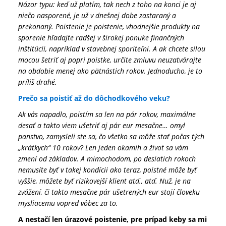
Názor typu: keď už platím, tak nech z toho na konci je aj
niečo nasporené, je už v dnešnej dobe zastaraný a
prekonaný. Poistenie je poistenie, vhodnejšie produkty na
sporenie hľadajte radšej v širokej ponuke finančných
inštitúcii, napríklad v stavebnej sporiteľni. A ak chcete silou
mocou šetriť aj popri poistke, určite zmluvu neuzatvárajte
na obdobie menej ako pätnástich rokov. Jednoducho, je to
príliš drahé.
Prečo sa poistiť až do dôchodkového veku?
Ak vás napadlo, poistím sa len na pár rokov, maximálne
desať a takto viem ušetriť aj pár eur mesačne… omyl
panstvo, zamysleli ste sa, čo všetko sa môže stať počas tých
„krátkych“ 10 rokov? Len jeden okamih a život sa vám
zmení od základov. A mimochodom, po desiatich rokoch
nemusíte byť v takej kondícii ako teraz, poistné môže byť
vyššie, môžete byť rizikovejší klient atď., atď. Nuž, je na
zvážení, či takto mesačne pár ušetrených eur stojí človeku
mysliacemu vopred vôbec za to.
A nestačí len úrazové poistenie, pre prípad keby sa mi