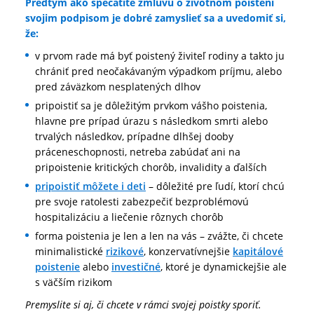
Predtým ako spečatíte zmluvu o životnom poistení
svojim podpisom je dobré zamyslieť sa a uvedomiť si,
že:
v prvom rade má byť poistený živiteľ rodiny a takto ju
chrániť pred neočakávaným výpadkom príjmu, alebo
pred záväzkom nesplatených dlhov
pripoistiť sa je dôležitým prvkom vášho poistenia,
hlavne pre prípad úrazu s následkom smrti alebo
trvalých následkov, prípadne dlhšej dooby
práceneschopnosti, netreba zabúdať ani na
pripoistenie kritických chorôb, invalidity a ďalších
pripoistiť môžete i deti
– dôležité pre ľudí, ktorí chcú
pre svoje ratolesti zabezpečiť bezproblémovú
hospitalizáciu a liečenie rôznych chorôb
forma poistenia je len a len na vás – zvážte, či chcete
minimalistické
rizikové
, konzervatívnejšie
kapitálové
poistenie
alebo
investičné
, ktoré je dynamickejšie ale
s väčším rizikom
Premyslite si aj, či chcete v rámci svojej poistky sporiť.