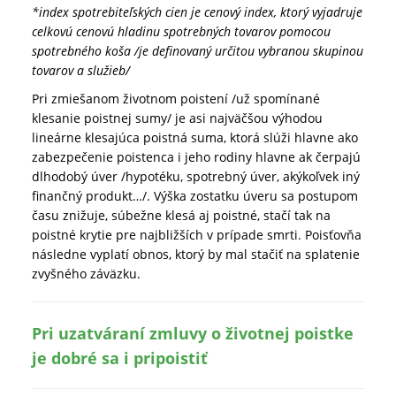
*index spotrebiteľských cien je cenový index, ktorý vyjadruje
celkovú cenovú hladinu spotrebných tovarov pomocou
spotrebného koša /je definovaný určitou vybranou skupinou
tovarov a služieb/
Pri zmiešanom životnom poistení /už spomínané
klesanie poistnej sumy/ je asi najväčšou výhodou
lineárne klesajúca poistná suma, ktorá slúži hlavne ako
zabezpečenie poistenca i jeho rodiny hlavne ak čerpajú
dlhodobý úver /hypotéku, spotrebný úver, akýkoľvek iný
finančný produkt…/. Výška zostatku úveru sa postupom
času znižuje, súbežne klesá aj poistné, stačí tak na
poistné krytie pre najbližších v prípade smrti. Poisťovňa
následne vyplatí obnos, ktorý by mal stačiť na splatenie
zvyšného záväzku.
Pri uzatváraní zmluvy o životnej poistke
je dobré sa i pripoistiť