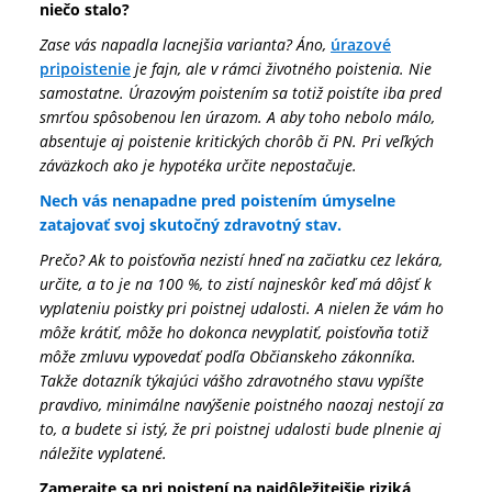
niečo stalo?
Zase vás napadla lacnejšia varianta? Áno,
úrazové
pripoistenie
je fajn, ale v rámci životného poistenia. Nie
samostatne. Úrazovým poistením sa totiž poistíte iba pred
smrťou spôsobenou len úrazom. A aby toho nebolo málo,
absentuje aj poistenie kritických chorôb či PN. Pri veľkých
záväzkoch ako je hypotéka určite nepostačuje.
Nech vás nenapadne pred poistením úmyselne
zatajovať svoj skutočný zdravotný stav.
Prečo? Ak to poisťovňa nezistí hneď na začiatku cez lekára,
určite, a to je na 100 %, to zistí najneskôr keď má dôjsť k
vyplateniu poistky pri poistnej udalosti. A nielen že vám ho
môže krátiť, môže ho dokonca nevyplatiť, poisťovňa totiž
môže zmluvu vypovedať podľa Občianskeho zákonníka.
Takže dotazník týkajúci vášho zdravotného stavu vypíšte
pravdivo, minimálne navýšenie poistného naozaj nestojí za
to, a budete si istý, že pri poistnej udalosti bude plnenie aj
náležite vyplatené.
Zamerajte sa pri poistení na najdôležitejšie riziká,