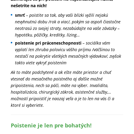
nešetrite na nich!
smrť
– poistite sa tak, aby vaši blízki vyžili nejakú
nevyhnutnú dobu /rok a viac/, pokým sa aspoň čiastočne
neotrasú zo svojej straty, nezabúdajte na vaše záväzky –
hypotéku, pôžičky, kreditky, lízing…
poistenie pri práceneschopnosti
– sociálka vám
vyplatí len zhruba polovicu vášho príjmu /väčšinou to
nestačí na pokrytie všetkých mesačných výdavkov/, zvyšok
takto viete vykryť poistením
Ak to máte podchytené a ak ešte máte priestor a chuť
vtesnať do mesačného poistného aj ďalšie možné
pripoistenia, nech sa páči, máte na výber. Invalidita,
hospitalizácia, chirurgický zákrok, asistenčné služby,…
možností pripoistiť je naozaj veľa a je to len na vás či a
ktoré si vyberiete.
Poistenie je len pre bohatých!