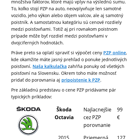
množstva faktorov, ktoré majú vplyv na výslednú sumu.
To, koľko stojí PZP na auto, neovplyvňuje len samotné
vozidlo, jeho výkon alebo objem valcov, ale aj samotný
poistník. A samostatnou kategóriu sú cenové rozdiely
medzi poisťovňami. Totiž aj pri rovnakom poistnom
prípade môže byť rozdiel medzi poisťovňami v
dvojciferných hodnotách.
Práve preto sa oplatí spraviť si výpočet ceny
PZP online
,
kde okamžite máte jasný prehľad o ponuke jednotlivých
poisťovní.
Naša kalkulačka
zahŕňa ponuky od všetkých
poisťovní na Slovensku. Okrem toho máte možnosť
pridať do porovnania aj
pripoistenie k PZP
.
Pre základnú predstavu o cene PZP pridávame pár
typických príkladov:
Škoda
Najlacnejšie
99
Octavia
cez PZP
€
porovnanie
2015,
Priemerná
127