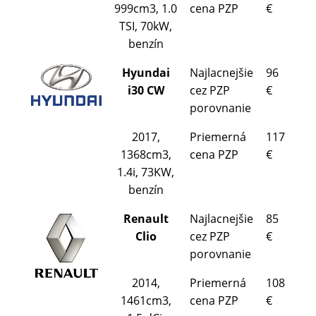
999cm3, 1.0
cena PZP
€
TSI, 70kW,
benzín
Hyundai
Najlacnejšie
96
i30 CW
cez PZP
€
porovnanie
2017,
Priemerná
117
1368cm3,
cena PZP
€
1.4i, 73KW,
benzín
Renault
Najlacnejšie
85
Clio
cez PZP
€
porovnanie
2014,
Priemerná
108
1461cm3,
cena PZP
€