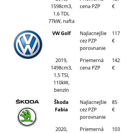
1598cm3,
cena PZP
€
1.6 TDI,
77kW, nafta
VW Golf
Najlacnejšie
117
cez PZP
€
porovnanie
2019,
Priemerná
142
1498cm3,
cena PZP
€
1.5 TSI,
110kW,
benzín
Škoda
Najlacnejšie
85
Fabia
cez PZP
€
porovnanie
2020,
Priemerná
103