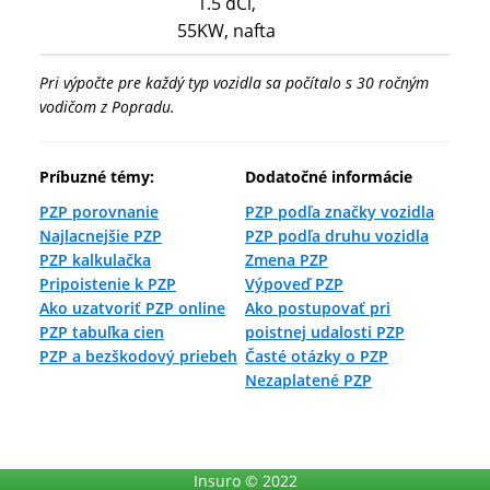
1.5 dCi,
55KW, nafta
Pri výpočte pre každý typ vozidla sa počítalo s 30 ročným
vodičom z Popradu.
Príbuzné témy:
Dodatočné informácie
PZP porovnanie
PZP podľa značky vozidla
Najlacnejšie PZP
PZP podľa druhu vozidla
PZP kalkulačka
Zmena PZP
Pripoistenie k PZP
Výpoveď PZP
Ako uzatvoriť PZP online
Ako postupovať pri
PZP tabuľka cien
poistnej udalosti PZP
PZP a bezškodový priebeh
Časté otázky o PZP
Nezaplatené PZP
Insuro © 2022