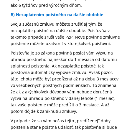
ako 6 týždňov pred výročným dňom.
B) Nezaplatením poistného na ďalšie obdobie
Svoju súčasnú zmluvu môžete zrušiť aj tým, že
nezaplatíte poistné na ďalšie obdobie. Poisťovňa v
takomto prípade zruší vaše PZP. Nové povinné zmluvné
poistenie môžete uzatvoriť v ktorejkoľvek poisťovni.
Poisťovňa je zo zákona povinná poslať vám výzvu na
úhradu poistného najneskôr do 1 mesiaca od dátumu
splatnosti poistenia. Ak nezaplatíte poistné, tak
poisťovňa automaticky vypovie zmluvu. Avšak pozor,
táto lehota môže byť predĺžená až na dobu 3 mesiacov
vo všeobecných poistných podmienkach. To znamená,
že ak z akýchkoľvek dôvodov vám nebude doručená
výzva na úhradu poistného v danej lehote (1 mesiac),
tak vaše poistenie môže predĺžiť o 3 mesiace. A až
potom dôjde k zaniknutiu zmluvy.
V prípade, že sa vám počas tejto „predĺženej“ doby
poistenia stane poistná udalosť, tak poisťovňa si bude