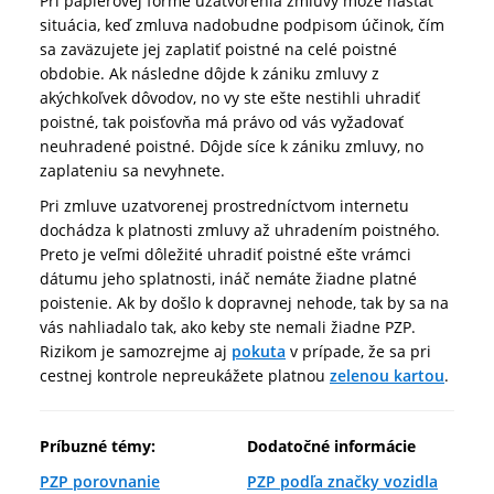
Pri papierovej forme uzatvorenia zmluvy môže nastať
situácia, keď zmluva nadobudne podpisom účinok, čím
sa zaväzujete jej zaplatiť poistné na celé poistné
obdobie. Ak následne dôjde k zániku zmluvy z
akýchkoľvek dôvodov, no vy ste ešte nestihli uhradiť
poistné, tak poisťovňa má právo od vás vyžadovať
neuhradené poistné. Dôjde síce k zániku zmluvy, no
zaplateniu sa nevyhnete.
Pri zmluve uzatvorenej prostredníctvom internetu
dochádza k platnosti zmluvy až uhradením poistného.
Preto je veľmi dôležité uhradiť poistné ešte vrámci
dátumu jeho splatnosti, ináč nemáte žiadne platné
poistenie. Ak by došlo k dopravnej nehode, tak by sa na
vás nahliadalo tak, ako keby ste nemali žiadne PZP.
Rizikom je samozrejme aj
pokuta
v prípade, že sa pri
cestnej kontrole nepreukážete platnou
zelenou kartou
.
Príbuzné témy:
Dodatočné informácie
PZP porovnanie
PZP podľa značky vozidla