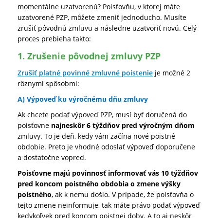
momentálne uzatvorenú? Poisťovňu, v ktorej máte
uzatvorené PZP, môžete zmeniť jednoducho. Musíte
zrušiť pôvodnú zmluvu a následne uzatvoriť novú. Celý
proces prebieha takto:
1. Zrušenie pôvodnej zmluvy PZP
Zrušiť platné povinné zmluvné poistenie
je možné 2
rôznymi spôsobmi:
A) Výpoveď ku výročnému dňu zmluvy
Ak chcete podať výpoveď PZP, musí byť doručená do
poisťovne
najneskôr 6 týždňov pred výročným dňom
zmluvy. To je deň, kedy vám začína nové poistné
obdobie. Preto je vhodné odoslať výpoveď doporučene
a dostatočne vopred.
Poisťovne majú povinnosť informovať vás 10 týždňov
pred koncom poistného obdobia o zmene výšky
poistného
, ak k nemu došlo. V prípade, že poisťovňa o
tejto zmene neinformuje, tak máte právo podať výpoveď
kedykoľvek pred koncom poistnej doby. A to aj neskôr