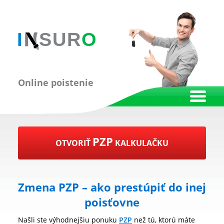
Online poistenie
PZP
OTVORIŤ
KALKULAČKU
Zmena PZP – ako prestúpiť do inej
poisťovne
Našli ste výhodnejšiu ponuku
PZP
než tú, ktorú máte