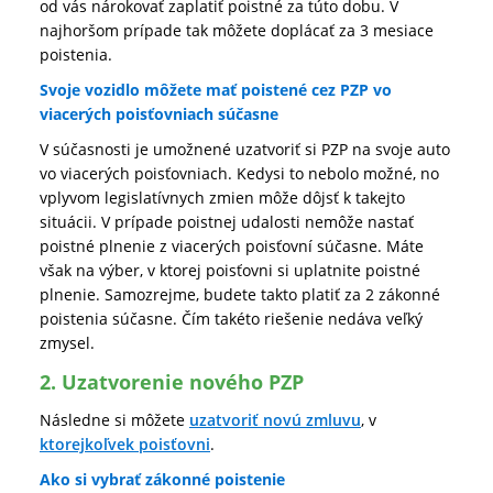
od vás nárokovať zaplatiť poistné za túto dobu. V
najhoršom prípade tak môžete doplácať za 3 mesiace
poistenia.
Svoje vozidlo môžete mať poistené cez PZP vo
viacerých poisťovniach súčasne
V súčasnosti je umožnené uzatvoriť si PZP na svoje auto
vo viacerých poisťovniach. Kedysi to nebolo možné, no
vplyvom legislatívnych zmien môže dôjsť k takejto
situácii. V prípade poistnej udalosti nemôže nastať
poistné plnenie z viacerých poisťovní súčasne. Máte
však na výber, v ktorej poisťovni si uplatnite poistné
plnenie. Samozrejme, budete takto platiť za 2 zákonné
poistenia súčasne. Čím takéto riešenie nedáva veľký
zmysel.
2. Uzatvorenie nového PZP
Následne si môžete
uzatvoriť novú zmluvu
, v
ktorejkoľvek poisťovni
.
Ako si vybrať zákonné poistenie