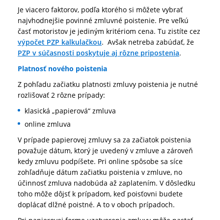
Je viacero faktorov, podľa ktorého si môžete vybrať
najvhodnejšie povinné zmluvné poistenie. Pre veľkú
časť motoristov je jediným kritériom cena. Tu zistíte cez
výpočet PZP kalkulačkou
. Avšak netreba zabúdať, že
PZP v súčasnosti poskytuje aj rôzne pripostenia
.
Platnosť nového poistenia
Z pohľadu začiatku platnosti zmluvy poistenia je nutné
rozlišovať 2 rôzne prípady:
klasická „papierová“ zmluva
online zmluva
V prípade papierovej zmluvy sa za začiatok poistenia
považuje dátum, ktorý je uvedený v zmluve a zároveň
kedy zmluvu podpíšete. Pri online spôsobe sa síce
zohľadňuje dátum začiatku poistenia v zmluve, no
účinnosť zmluva nadobúda až zaplatením. V dôsledku
toho môže dôjsť k prípadom, keď poisťovni budete
doplácať dlžné poistné. A to v oboch prípadoch.