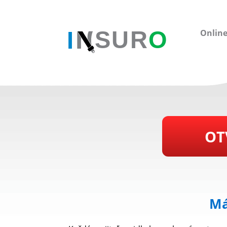
Online
OT
Má