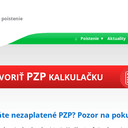
 poistenie
⌂
Poistenie ▼
Aktuality
PZP
VORIŤ
KALKULAČKU
te nezaplatené PZP? Pozor na pok