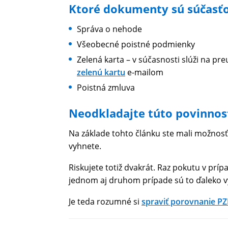
Ktoré dokumenty sú súčasť
Správa o nehode
Všeobecné poistné podmienky
Zelená karta – v súčasnosti slúži na pr
zelenú kartu
e-mailom
Poistná zmluva
Neodkladajte túto povinnos
Na základe tohto článku ste mali možnosť z
vyhnete.
Riskujete totiž dvakrát. Raz pokutu v prí
jednom aj druhom prípade sú to ďaleko vy
Je teda rozumné si
spraviť porovnanie PZ