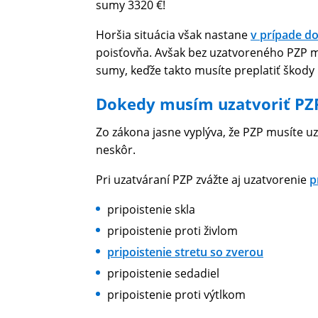
sumy 3320 €!
Horšia situácia však nastane
v prípade d
poisťovňa. Avšak bez uzatvoreného PZP mu
sumy, keďže takto musíte preplatiť škody n
Dokedy musím uzatvoriť PZ
Zo zákona jasne vyplýva, že PZP musíte uz
neskôr.
Pri uzatváraní PZP zvážte aj uzatvorenie
p
pripoistenie skla
pripoistenie proti živlom
pripoistenie stretu so zverou
pripoistenie sedadiel
pripoistenie proti výtlkom