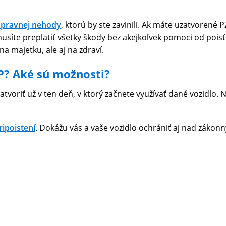
opravnej nehody
, ktorú by ste zavinili. Ak máte uzatvorené P
síte preplatiť všetky škody bez akejkoľvek pomoci od poisťo
a majetku, ale aj na zdraví.
P? Aké sú možnosti?
atvoriť už v ten deň, v ktorý začnete využívať dané vozidlo.
ripoistení
. Dokážu vás a vaše vozidlo ochrániť aj nad zákonn