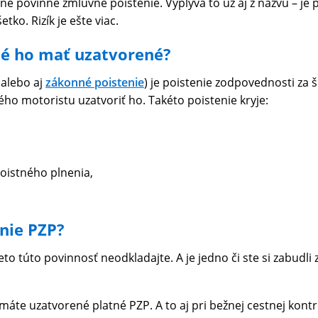
é povinné zmluvné poistenie. Vyplýva to už aj z názvu – je pov
etko. Rizík je ešte viac.
tné ho mať uzatvorené?
 alebo aj
zákonné poistenie
) je poistenie zodpovednosti z
ho motoristu uzatvoriť ho. Takéto poistenie kryje:
oistného plnenia,
enie PZP?
reto túto povinnosť neodkladajte. A je jedno či ste si zabudli
 máte uzatvorené platné PZP. A to aj pri bežnej cestnej kon