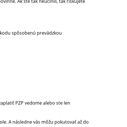
inné. Ak ste tak neučinili, tak riskujete
a škodu spôsobenú prevádzkou
 zaplatiť PZP vedome alebo ste len
trole. A následne vás môžu pokutovať až do