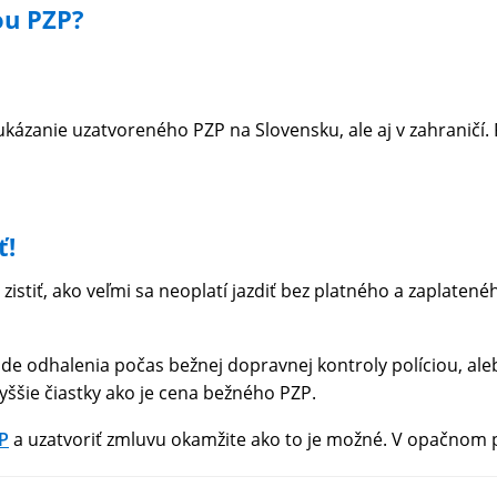
ou PZP?
eukázanie uzatvoreného PZP na Slovensku, ale aj v zahraničí
ť!
istiť, ako veľmi sa neoplatí jazdiť bez platného a zaplatenéh
pade odhalenia počas bežnej dopravnej kontroly políciou, a
ššie čiastky ako je cena bežného PZP.
P
a uzatvoriť zmluvu okamžite ako to je možné. V opačnom pr