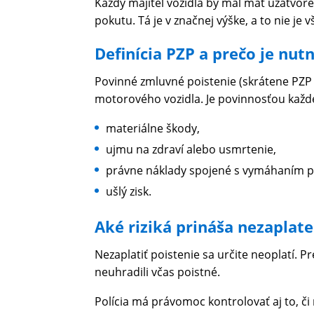
Každý majiteľ vozidla by mal mať uzatvoren
pokutu. Tá je v značnej výške, a to nie je vš
Definícia PZP a prečo je nu
Povinné zmluvné poistenie (skrátene PZP
motorového vozidla. Je povinnosťou každé
materiálne škody,
ujmu na zdraví alebo usmrtenie,
právne náklady spojené s vymáhaním p
ušlý zisk.
Aké riziká prináša nezaplat
Nezaplatiť poistenie sa určite neoplatí. P
neuhradili včas poistné.
Polícia má právomoc kontrolovať aj to, či