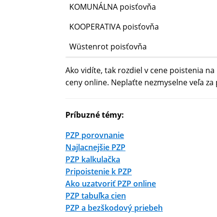
KOMUNÁLNA poisťovňa
KOOPERATIVA poisťovňa
Wüstenrot poisťovňa
Ako vidíte, tak rozdiel v cene poistenia n
ceny online. Neplaťte nezmyselne veľa za 
Príbuzné témy:
PZP porovnanie
Najlacnejšie PZP
PZP kalkulačka
Pripoistenie k PZP
Ako uzatvoriť PZP online
PZP tabuľka cien
PZP a bezškodový priebeh