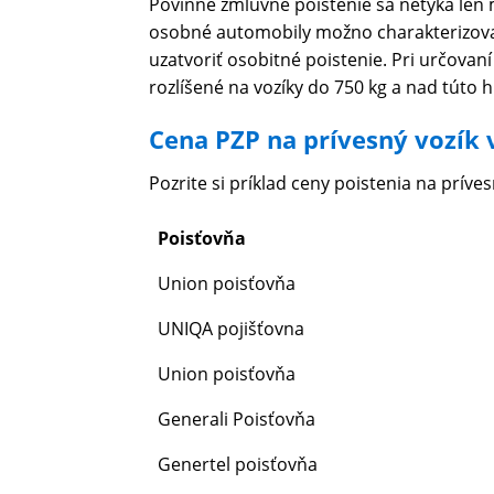
Povinné zmluvné poistenie sa netýka len m
osobné automobily možno charakterizovať 
uzatvoriť osobitné poistenie. Pri určovan
rozlíšené na vozíky do 750 kg a nad túto
Cena PZP na prívesný vozík 
Pozrite si príklad ceny poistenia na príves
Poisťovňa
Union poisťovňa
UNIQA pojišťovna
Union poisťovňa
Generali Poisťovňa
Genertel poisťovňa