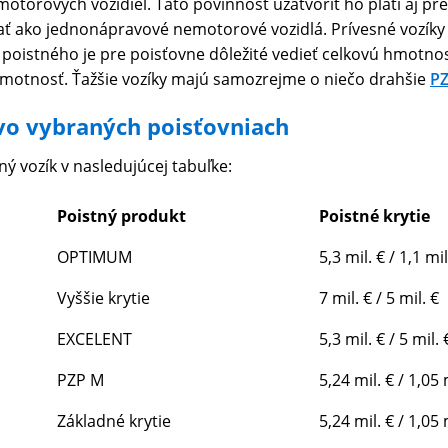
otorových vozidiel. Táto povinnosť uzatvoriť ho platí aj pre
ako jednonápravové nemotorové vozidlá. Prívesné vozíky sa
í poistného je pre poisťovne dôležité vedieť celkovú hmotno
 hmotnosť. Ťažšie vozíky majú samozrejme o niečo drahšie
PZ
vo vybraných poisťovniach
ný vozík v nasledujúcej tabuľke:
Poistný produkt
Poistné krytie
OPTIMUM
5,3 mil. € / 1,1 mil
Vyššie krytie
7 mil. € / 5 mil. €
EXCELENT
5,3 mil. € / 5 mil. 
PZP M
5,24 mil. € / 1,05 
Základné krytie
5,24 mil. € / 1,05 