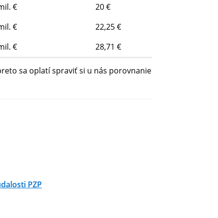
mil. €
20 €
mil. €
22,25 €
mil. €
28,71 €
preto sa oplatí spraviť si u nás porovnanie
udalosti PZP