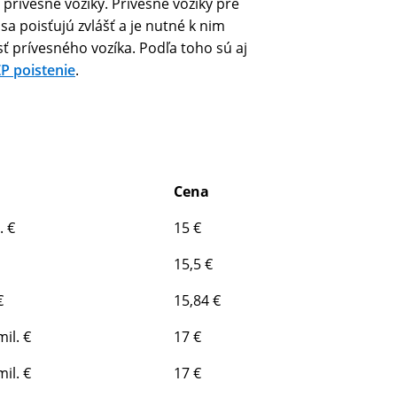
 prívesné vozíky. Prívesné vozíky pre
 poisťujú zvlášť a je nutné k nim
sť prívesného vozíka. Podľa toho sú aj
P poistenie
.
Cena
. €
15 €
15,5 €
€
15,84 €
mil. €
17 €
mil. €
17 €