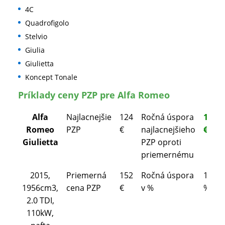
4C
Quadrofigolo
Stelvio
Giulia
Giulietta
Koncept Tonale
Príklady ceny PZP pre Alfa Romeo
Alfa
Najlacnejšie
124
Ročná úspora
18
Romeo
PZP
€
najlacnejšieho
€
Giulietta
PZP oproti
priemernému
2015,
Priemerná
152
Ročná úspora
18
1956cm3,
cena PZP
€
v %
%
2.0 TDI,
110kW,