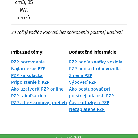
cm3, 85
kW,
benzín
30 ročný vodič z Poprad, bez spôsobenia poistnej udalosti
Príbuzné témy:
Dodatočné informácie
PZP porovnanie
PZP podľa značky vozidla
Najlacnejšie PZP
PZP podľa druhu vozidla
PZP kalkulačka
Zmena PZP
Pripoistenie k PZP
Výpoveď PZP
Ako uzatvoriť PZP online
Ako postupovať pri
PZP tabuľka cien
poistnej udalosti PZP
PZP a bezškodový priebeh
Časté otázky o PZP
Nezaplatené PZP
Insuro © 2022