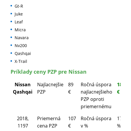
Gt-R
Juke
Leaf
Micra
Navara
Nv200
Qashqai
X-Trail
Príklady ceny PZP pre Nissan
Nissan
Najlacnejšie
89
Ročná úspora
18
Qashqai
PZP
€
najlacnejšieho
€
PZP oproti
priemernému
2018,
Priemerná
107
Ročná úspora
17
1197
cena PZP
€
v %
%