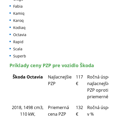
Fabia
Kamiq
Karoq
Kodiaq
Octavia
Rapid
Scala
Superb
Príklady ceny PZP pre vozidlo Škoda
Škoda Octavia
Najlacnejšie
117
Ročná úspora
PZP
€
najlacnejšieho
PZP oproti
priemernému
2018, 1498 cm3,
Priemerná
132
Ročná úspora
110 kW,
cena PZP
€
v %