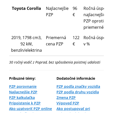
Toyota Corolla
Najlacnejšie
96
Ročná úspora
PZP
€
najlacnejšieho
PZP oproti
priemernému
2019, 1798 cm3,
Priemerná
122
Ročná úspora
92 kW,
cena PZP
€
v %
benzín/elektrina
30 ročný vodič z Poprad, bez spôsobenia poistnej udalosti
Príbuzné témy:
Dodatočné informácie
PZP porovnanie
PZP podľa značky vozidla
Najlacnejšie PZP
PZP podľa druhu vozidla
PZP kalkulačka
Zmena PZP
Pripoistenie k PZP
Výpoveď PZP
Ako uzatvoriť PZP online
Ako postupovať pri