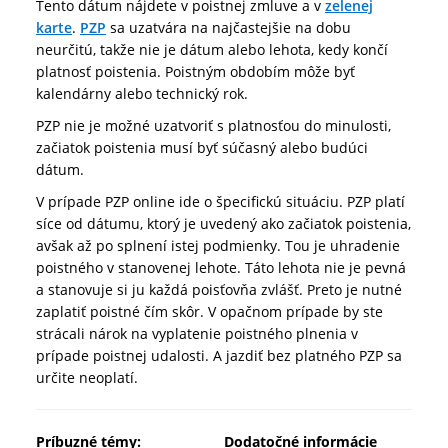
Tento dátum nájdete v poistnej zmluve a v
zelenej
karte
.
PZP
sa uzatvára na najčastejšie na dobu
neurčitú, takže nie je dátum alebo lehota, kedy končí
platnosť poistenia. Poistným obdobím môže byť
kalendárny alebo technický rok.
PZP nie je možné uzatvoriť s platnosťou do minulosti,
začiatok poistenia musí byť súčasný alebo budúci
dátum.
V prípade PZP online ide o špecifickú situáciu. PZP platí
síce od dátumu, ktorý je uvedený ako začiatok poistenia,
avšak až po splnení istej podmienky. Tou je uhradenie
poistného v stanovenej lehote. Táto lehota nie je pevná
a stanovuje si ju každá poisťovňa zvlášť. Preto je nutné
zaplatiť poistné čím skôr. V opačnom prípade by ste
strácali nárok na vyplatenie poistného plnenia v
prípade poistnej udalosti. A jazdiť bez platného PZP sa
určite neoplatí.
Príbuzné témy:
Dodatočné informácie