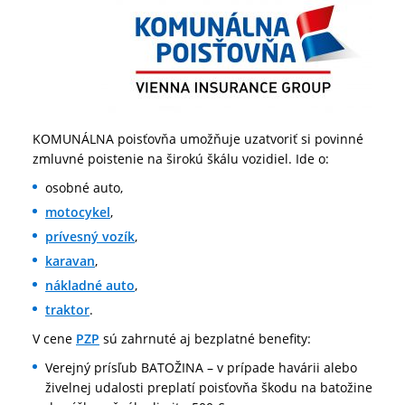
KOMUNÁLNA poisťovňa umožňuje uzatvoriť si povinné
zmluvné poistenie na širokú škálu vozidiel. Ide o:
osobné auto,
motocykel
,
prívesný vozík
,
karavan
,
nákladné auto
,
traktor
.
V cene
PZP
sú zahrnuté aj bezplatné benefity:
Verejný prísľub BATOŽINA – v prípade havárii alebo
živelnej udalosti preplatí poisťovňa škodu na batožine