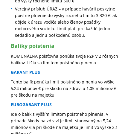
do výšky ročného limitu 500 €
Verejný prísľub ÚRAZ – v prípade havárii poskytne
poistné plnenie do výšky ročného limitu 3 320 €, ak
dôjde k úrazu vodiča alebo členov posádky
motorového vozidla. Limit platí pre každé jedno
sedadlo a jednu poškodenú osobu.
Balíky poistenia
KOMUNÁLNA poisťovňa ponúka svoje PZP v 2 rôznych
balíkov. Líšia sa limitom poistného plnenia.
GARANT PLUS
Tento balík ponúka limit poistného plnenia vo výške
5,24 miliónov € pre škodu na zdraví a 1,05 miliónov €
pre škodu na majetku
EUROGARANT PLUS
Ide o balík s vyšším limitom poistného plnenia. V
prípade škody na zdraví je limit stanovený na 5,24
miliónov € a pri škode na majetku je limit vo výške 2,1
miliónov €.