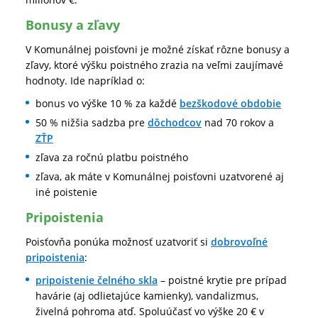
Bonusy a zľavy
V Komunálnej poisťovni je možné získať rôzne bonusy a
zľavy, ktoré výšku poistného zrazia na veľmi zaujímavé
hodnoty. Ide napríklad o:
bonus vo výške 10 % za každé
bezškodové obdobie
50 % nižšia sadzba pre
dôchodcov
nad 70 rokov a
ZŤP
zľava za ročnú platbu poistného
zľava, ak máte v Komunálnej poisťovni uzatvorené aj
iné poistenie
Pripoistenia
Poisťovňa ponúka možnosť uzatvoriť si
dobrovoľné
pripoistenia
:
pripoistenie čelného skla
– poistné krytie pre prípad
havárie (aj odlietajúce kamienky), vandalizmus,
živelná pohroma atď. Spoluúčasť vo výške 20 € v